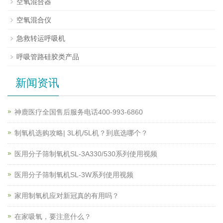
空氧混合器
空氧混合仪
急救转运呼吸机
呼吸管路硅胶类产品
新闻资讯
神鹿医疗全国售后服务电话400-993-6860
制氧机选购攻略| 3L机/5L机？到底选哪个？
医用分子筛制氧机SL-3A330/530系列使用视频
医用分子筛制氧机SL-3W系列使用视频
家用制氧机应对新冠真的有用吗？
在家吸氧，要注意什么？