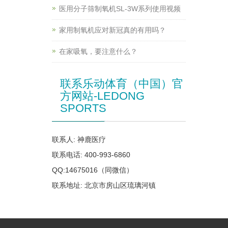
医用分子筛制氧机SL-3W系列使用视频
家用制氧机应对新冠真的有用吗？
在家吸氧，要注意什么？
联系乐动体育（中国）官
方网站-LEDONG
SPORTS
联系人: 神鹿医疗
联系电话: 400-993-6860
QQ:14675016（同微信）
联系地址: 北京市房山区琉璃河镇