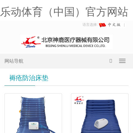
乐动体育（中国）官方网站
语言选择:
网站导航
Toggl
navig
褥疮防治床垫