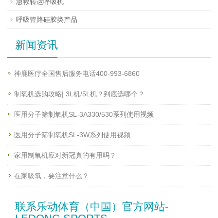
急救转运呼吸机
呼吸管路硅胶类产品
新闻资讯
神鹿医疗全国售后服务电话400-993-6860
制氧机选购攻略| 3L机/5L机？到底选哪个？
医用分子筛制氧机SL-3A330/530系列使用视频
医用分子筛制氧机SL-3W系列使用视频
家用制氧机应对新冠真的有用吗？
在家吸氧，要注意什么？
联系乐动体育（中国）官方网站-