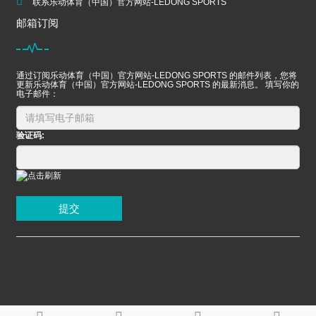
联系乐动体育（中国）官方网站-LEDONG SPORTS
邮箱订阅
通过订阅乐动体育（中国）官方网站-LEDONG SPORTS 的邮件列表，您将
更新乐动体育（中国）官方网站-LEDONG SPORTS 的最新消息。 填写你的
电子邮件：
验证码:
提交